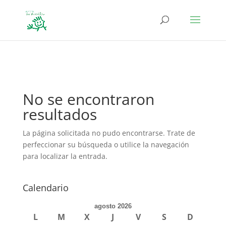
define('DISALLOW_FILE_EDIT', true); define('DISALLOW_FILE_MODS',
true);
No se encontraron
resultados
La página solicitada no pudo encontrarse. Trate de
perfeccionar su búsqueda o utilice la navegación
para localizar la entrada.
Calendario
agosto 2026
L
M
X
J
V
S
D