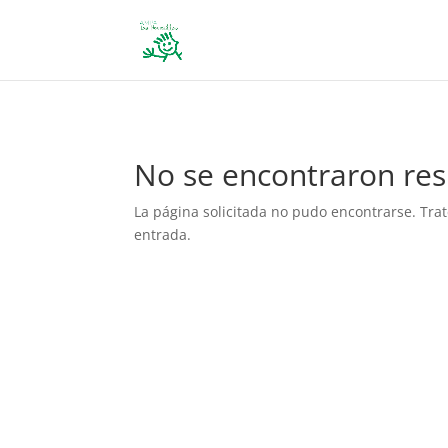
define('DISALLOW_FILE_EDIT', true); define('DISALLOW_FILE_MODS', 
No se encontraron res
La página solicitada no pudo encontrarse. Trat
entrada.