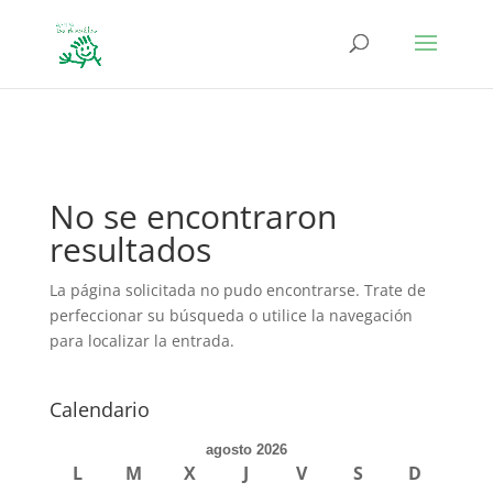
define('DISALLOW_FILE_EDIT', true); define('DISALLOW_FILE_MODS',
true);
No se encontraron
resultados
La página solicitada no pudo encontrarse. Trate de
perfeccionar su búsqueda o utilice la navegación
para localizar la entrada.
Calendario
agosto 2026
L
M
X
J
V
S
D