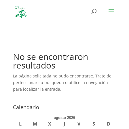
define('DISALLOW_FILE_EDIT', true); define('DISALLOW_FILE_MODS',
true);
No se encontraron
resultados
La página solicitada no pudo encontrarse. Trate de
perfeccionar su búsqueda o utilice la navegación
para localizar la entrada.
Calendario
agosto 2026
L
M
X
J
V
S
D