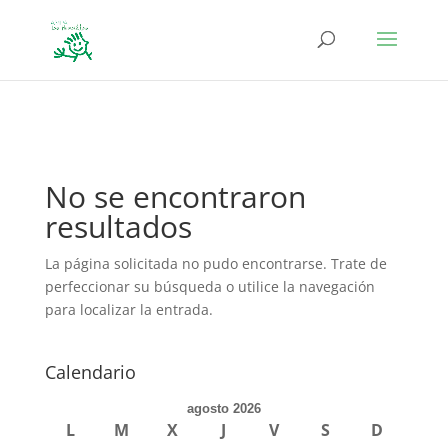
define('DISALLOW_FILE_EDIT', true); define('DISALLOW_FILE_MODS',
true);
No se encontraron
resultados
La página solicitada no pudo encontrarse. Trate de
perfeccionar su búsqueda o utilice la navegación
para localizar la entrada.
Calendario
agosto 2026
L
M
X
J
V
S
D