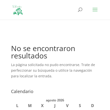
define('DISALLOW_FILE_EDIT', true); define('DISALLOW_FILE_MODS',
true);
No se encontraron
resultados
La página solicitada no pudo encontrarse. Trate de
perfeccionar su búsqueda o utilice la navegación
para localizar la entrada.
Calendario
agosto 2026
L
M
X
J
V
S
D