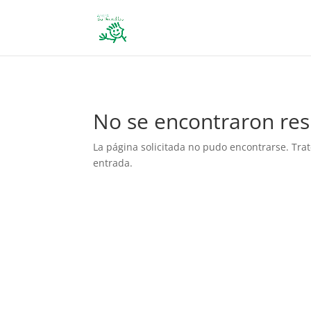
define('DISALLOW_FILE_EDIT', true); define('DISALLOW_FILE_MODS', 
No se encontraron res
La página solicitada no pudo encontrarse. Trat
entrada.