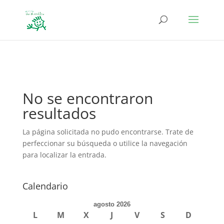
define('DISALLOW_FILE_EDIT', true); define('DISALLOW_FILE_MODS',
true);
No se encontraron
resultados
La página solicitada no pudo encontrarse. Trate de
perfeccionar su búsqueda o utilice la navegación
para localizar la entrada.
Calendario
agosto 2026
L
M
X
J
V
S
D