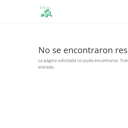
define('DISALLOW_FILE_EDIT', true); define('DISALLOW_FILE_MODS', 
No se encontraron res
La página solicitada no pudo encontrarse. Trat
entrada.