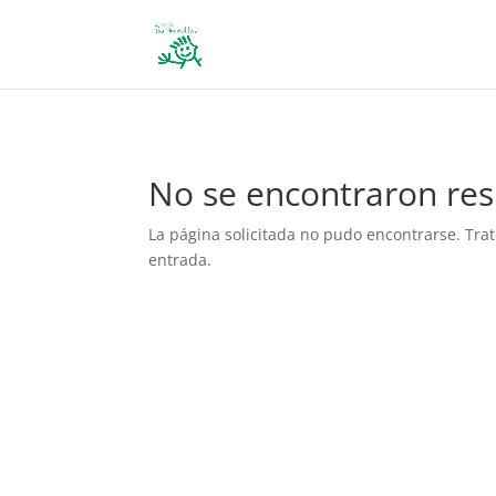
define('DISALLOW_FILE_EDIT', true); define('DISALLOW_FILE_MODS', 
No se encontraron res
La página solicitada no pudo encontrarse. Trat
entrada.