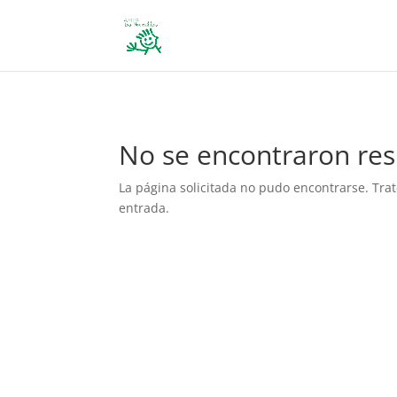
define('DISALLOW_FILE_EDIT', true); define('DISALLOW_FILE_MODS', 
No se encontraron res
La página solicitada no pudo encontrarse. Trat
entrada.