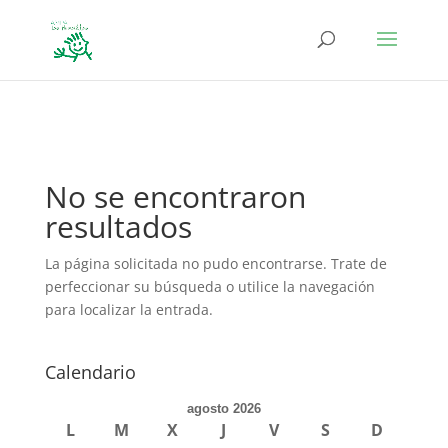
define('DISALLOW_FILE_EDIT', true); define('DISALLOW_FILE_MODS',
true);
No se encontraron
resultados
La página solicitada no pudo encontrarse. Trate de
perfeccionar su búsqueda o utilice la navegación
para localizar la entrada.
Calendario
agosto 2026
L
M
X
J
V
S
D