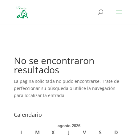
define('DISALLOW_FILE_EDIT', true); define('DISALLOW_FILE_MODS',
true);
No se encontraron
resultados
La página solicitada no pudo encontrarse. Trate de
perfeccionar su búsqueda o utilice la navegación
para localizar la entrada.
Calendario
agosto 2026
L
M
X
J
V
S
D