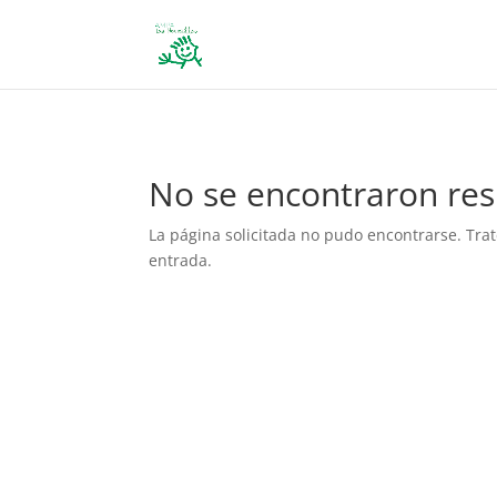
define('DISALLOW_FILE_EDIT', true); define('DISALLOW_FILE_MODS', 
No se encontraron res
La página solicitada no pudo encontrarse. Trat
entrada.