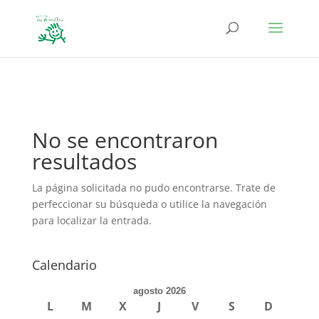
define('DISALLOW_FILE_EDIT', true); define('DISALLOW_FILE_MODS',
true);
No se encontraron
resultados
La página solicitada no pudo encontrarse. Trate de
perfeccionar su búsqueda o utilice la navegación
para localizar la entrada.
Calendario
agosto 2026
L
M
X
J
V
S
D