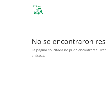
define('DISALLOW_FILE_EDIT', true); define('DISALLOW_FILE_MODS', 
No se encontraron res
La página solicitada no pudo encontrarse. Trat
entrada.