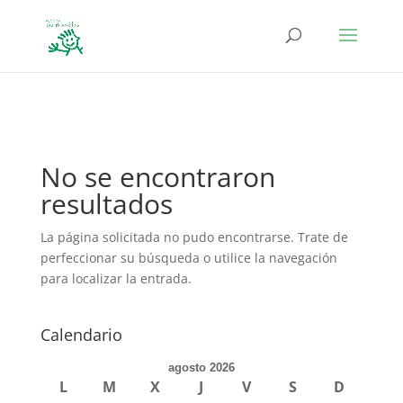
define('DISALLOW_FILE_EDIT', true); define('DISALLOW_FILE_MODS',
true);
No se encontraron
resultados
La página solicitada no pudo encontrarse. Trate de
perfeccionar su búsqueda o utilice la navegación
para localizar la entrada.
Calendario
agosto 2026
L
M
X
J
V
S
D