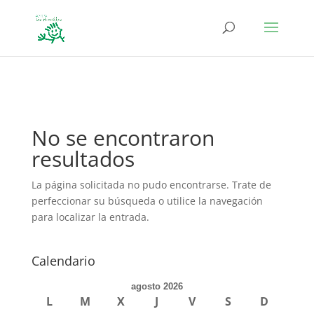
define('DISALLOW_FILE_EDIT', true); define('DISALLOW_FILE_MODS',
true);
No se encontraron
resultados
La página solicitada no pudo encontrarse. Trate de
perfeccionar su búsqueda o utilice la navegación
para localizar la entrada.
Calendario
agosto 2026
L
M
X
J
V
S
D