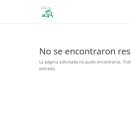
define('DISALLOW_FILE_EDIT', true); define('DISALLOW_FILE_MODS', 
No se encontraron res
La página solicitada no pudo encontrarse. Trat
entrada.