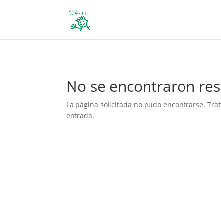
define('DISALLOW_FILE_EDIT', true); define('DISALLOW_FILE_MODS', 
No se encontraron res
La página solicitada no pudo encontrarse. Trat
entrada.