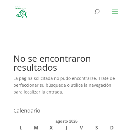
define('DISALLOW_FILE_EDIT', true); define('DISALLOW_FILE_MODS',
true);
No se encontraron
resultados
La página solicitada no pudo encontrarse. Trate de
perfeccionar su búsqueda o utilice la navegación
para localizar la entrada.
Calendario
agosto 2026
L
M
X
J
V
S
D