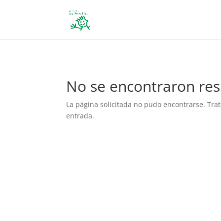
define('DISALLOW_FILE_EDIT', true); define('DISALLOW_FILE_MODS', 
No se encontraron res
La página solicitada no pudo encontrarse. Trat
entrada.