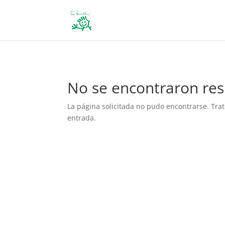
define('DISALLOW_FILE_EDIT', true); define('DISALLOW_FILE_MODS', 
No se encontraron res
La página solicitada no pudo encontrarse. Trat
entrada.