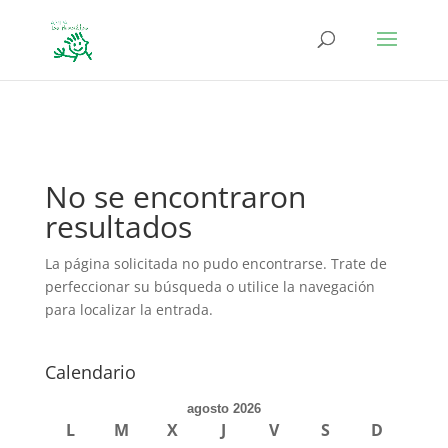
define('DISALLOW_FILE_EDIT', true); define('DISALLOW_FILE_MODS',
true);
No se encontraron
resultados
La página solicitada no pudo encontrarse. Trate de
perfeccionar su búsqueda o utilice la navegación
para localizar la entrada.
Calendario
agosto 2026
L
M
X
J
V
S
D