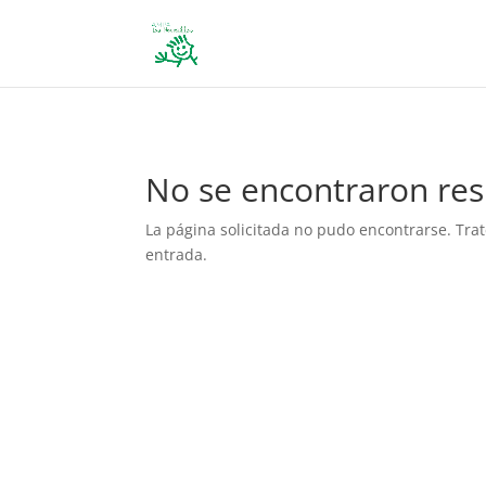
define('DISALLOW_FILE_EDIT', true); define('DISALLOW_FILE_MODS', 
No se encontraron res
La página solicitada no pudo encontrarse. Trat
entrada.