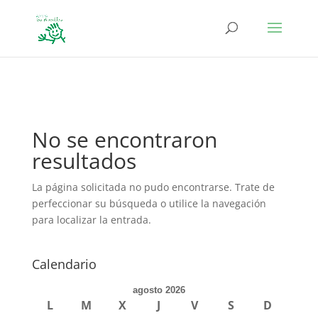
define('DISALLOW_FILE_EDIT', true); define('DISALLOW_FILE_MODS',
true);
No se encontraron
resultados
La página solicitada no pudo encontrarse. Trate de
perfeccionar su búsqueda o utilice la navegación
para localizar la entrada.
Calendario
agosto 2026
L
M
X
J
V
S
D