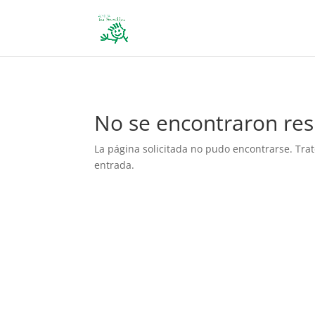
define('DISALLOW_FILE_EDIT', true); define('DISALLOW_FILE_MODS', 
No se encontraron res
La página solicitada no pudo encontrarse. Trat
entrada.