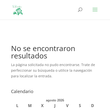
define('DISALLOW_FILE_EDIT', true); define('DISALLOW_FILE_MODS',
true);
No se encontraron
resultados
La página solicitada no pudo encontrarse. Trate de
perfeccionar su búsqueda o utilice la navegación
para localizar la entrada.
Calendario
agosto 2026
L
M
X
J
V
S
D