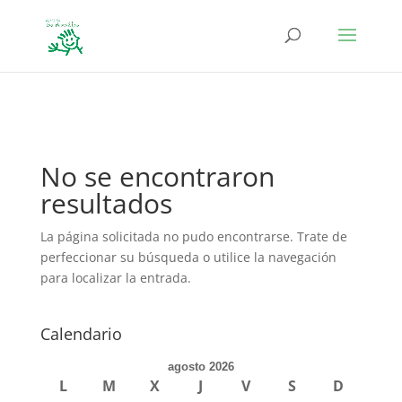
define('DISALLOW_FILE_EDIT', true); define('DISALLOW_FILE_MODS',
true);
No se encontraron
resultados
La página solicitada no pudo encontrarse. Trate de
perfeccionar su búsqueda o utilice la navegación
para localizar la entrada.
Calendario
agosto 2026
L
M
X
J
V
S
D