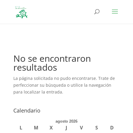
define('DISALLOW_FILE_EDIT', true); define('DISALLOW_FILE_MODS',
true);
No se encontraron
resultados
La página solicitada no pudo encontrarse. Trate de
perfeccionar su búsqueda o utilice la navegación
para localizar la entrada.
Calendario
agosto 2026
L
M
X
J
V
S
D