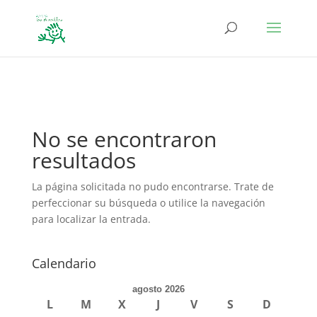
define('DISALLOW_FILE_EDIT', true); define('DISALLOW_FILE_MODS',
true);
No se encontraron
resultados
La página solicitada no pudo encontrarse. Trate de
perfeccionar su búsqueda o utilice la navegación
para localizar la entrada.
Calendario
agosto 2026
L
M
X
J
V
S
D