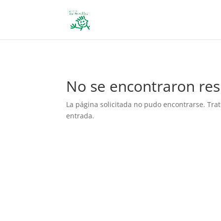
define('DISALLOW_FILE_EDIT', true); define('DISALLOW_FILE_MODS', 
No se encontraron res
La página solicitada no pudo encontrarse. Trat
entrada.