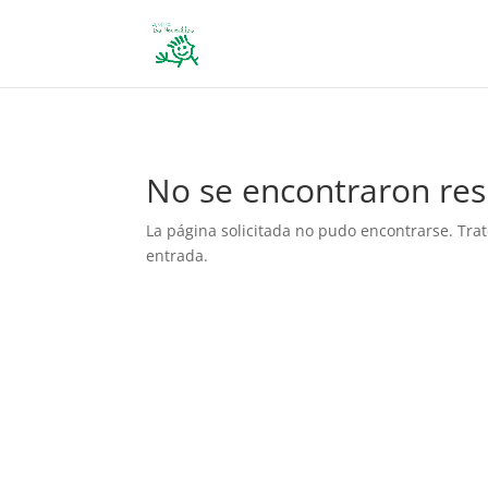
define('DISALLOW_FILE_EDIT', true); define('DISALLOW_FILE_MODS', 
No se encontraron res
La página solicitada no pudo encontrarse. Trat
entrada.