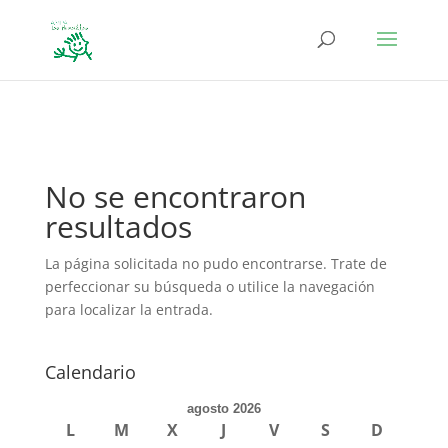
define('DISALLOW_FILE_EDIT', true); define('DISALLOW_FILE_MODS',
true);
No se encontraron
resultados
La página solicitada no pudo encontrarse. Trate de
perfeccionar su búsqueda o utilice la navegación
para localizar la entrada.
Calendario
agosto 2026
L
M
X
J
V
S
D