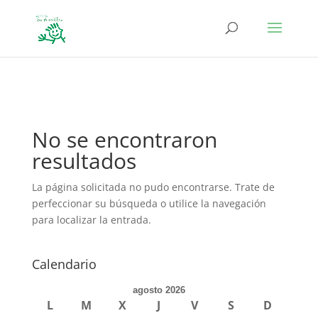
define('DISALLOW_FILE_EDIT', true); define('DISALLOW_FILE_MODS',
true);
No se encontraron
resultados
La página solicitada no pudo encontrarse. Trate de
perfeccionar su búsqueda o utilice la navegación
para localizar la entrada.
Calendario
agosto 2026
L
M
X
J
V
S
D