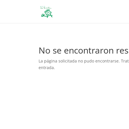
define('DISALLOW_FILE_EDIT', true); define('DISALLOW_FILE_MODS', 
No se encontraron res
La página solicitada no pudo encontrarse. Trat
entrada.