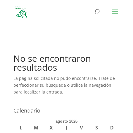
define('DISALLOW_FILE_EDIT', true); define('DISALLOW_FILE_MODS',
true);
No se encontraron
resultados
La página solicitada no pudo encontrarse. Trate de
perfeccionar su búsqueda o utilice la navegación
para localizar la entrada.
Calendario
agosto 2026
L
M
X
J
V
S
D