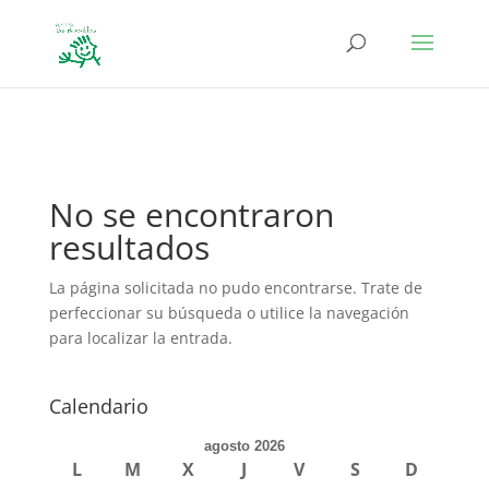
define('DISALLOW_FILE_EDIT', true); define('DISALLOW_FILE_MODS',
true);
No se encontraron
resultados
La página solicitada no pudo encontrarse. Trate de
perfeccionar su búsqueda o utilice la navegación
para localizar la entrada.
Calendario
agosto 2026
L
M
X
J
V
S
D