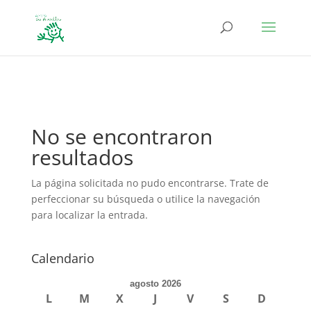
define('DISALLOW_FILE_EDIT', true); define('DISALLOW_FILE_MODS',
true);
No se encontraron
resultados
La página solicitada no pudo encontrarse. Trate de
perfeccionar su búsqueda o utilice la navegación
para localizar la entrada.
Calendario
agosto 2026
L
M
X
J
V
S
D