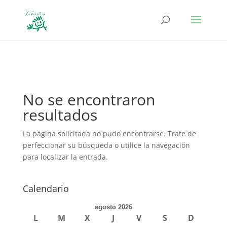
define('DISALLOW_FILE_EDIT', true); define('DISALLOW_FILE_MODS',
true);
No se encontraron
resultados
La página solicitada no pudo encontrarse. Trate de
perfeccionar su búsqueda o utilice la navegación
para localizar la entrada.
Calendario
agosto 2026
L
M
X
J
V
S
D