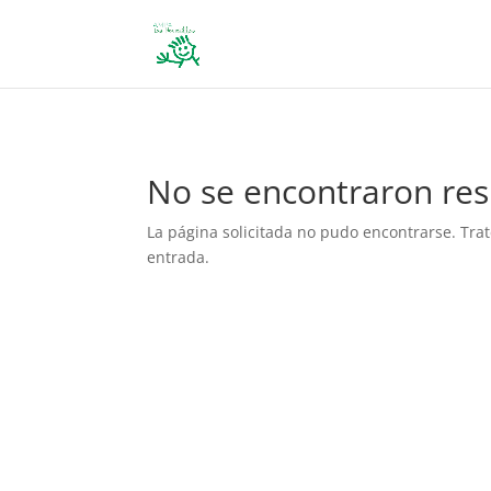
define('DISALLOW_FILE_EDIT', true); define('DISALLOW_FILE_MODS', 
No se encontraron res
La página solicitada no pudo encontrarse. Trat
entrada.