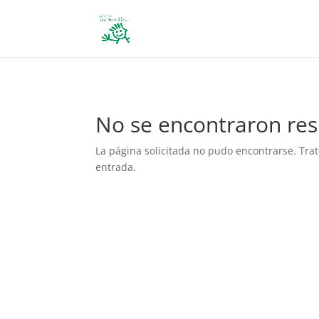
define('DISALLOW_FILE_EDIT', true); define('DISALLOW_FILE_MODS', 
No se encontraron res
La página solicitada no pudo encontrarse. Trat
entrada.