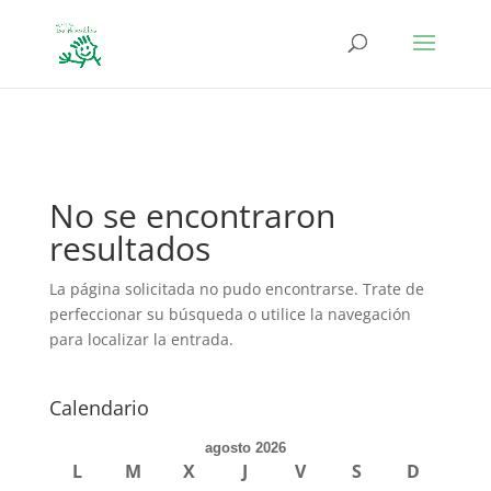
define('DISALLOW_FILE_EDIT', true); define('DISALLOW_FILE_MODS',
true);
No se encontraron
resultados
La página solicitada no pudo encontrarse. Trate de
perfeccionar su búsqueda o utilice la navegación
para localizar la entrada.
Calendario
agosto 2026
L
M
X
J
V
S
D