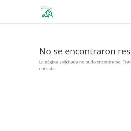
define('DISALLOW_FILE_EDIT', true); define('DISALLOW_FILE_MODS', 
No se encontraron res
La página solicitada no pudo encontrarse. Trat
entrada.