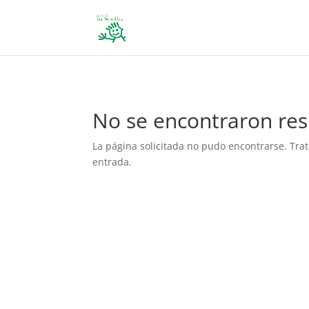
define('DISALLOW_FILE_EDIT', true); define('DISALLOW_FILE_MODS', 
No se encontraron res
La página solicitada no pudo encontrarse. Trat
entrada.