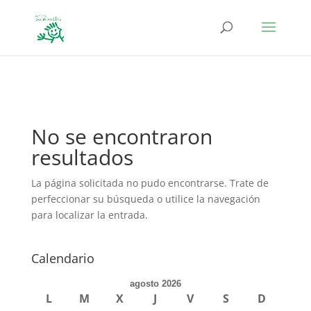
define('DISALLOW_FILE_EDIT', true); define('DISALLOW_FILE_MODS',
true);
No se encontraron
resultados
La página solicitada no pudo encontrarse. Trate de
perfeccionar su búsqueda o utilice la navegación
para localizar la entrada.
Calendario
agosto 2026
L
M
X
J
V
S
D