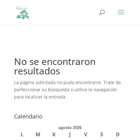
define('DISALLOW_FILE_EDIT', true); define('DISALLOW_FILE_MODS',
true);
No se encontraron
resultados
La página solicitada no pudo encontrarse. Trate de
perfeccionar su búsqueda o utilice la navegación
para localizar la entrada.
Calendario
agosto 2026
L
M
X
J
V
S
D