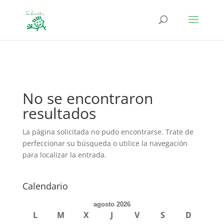
define('DISALLOW_FILE_EDIT', true); define('DISALLOW_FILE_MODS',
true);
No se encontraron
resultados
La página solicitada no pudo encontrarse. Trate de
perfeccionar su búsqueda o utilice la navegación
para localizar la entrada.
Calendario
agosto 2026
L
M
X
J
V
S
D