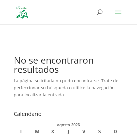
define('DISALLOW_FILE_EDIT', true); define('DISALLOW_FILE_MODS',
true);
No se encontraron
resultados
La página solicitada no pudo encontrarse. Trate de
perfeccionar su búsqueda o utilice la navegación
para localizar la entrada.
Calendario
agosto 2026
L
M
X
J
V
S
D