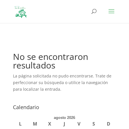
define('DISALLOW_FILE_EDIT', true); define('DISALLOW_FILE_MODS',
true);
No se encontraron
resultados
La página solicitada no pudo encontrarse. Trate de
perfeccionar su búsqueda o utilice la navegación
para localizar la entrada.
Calendario
agosto 2026
L
M
X
J
V
S
D